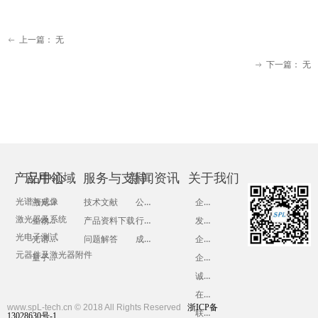
上一篇：
无
ꂃ
下一篇：
无
ꁹ
产品中心
应用领域
服务与支持
新闻资讯
关于我们
激光器及系统
公司新闻
企业简介
光谱与成像
技术文献
激光器及系统
生物光学
行业动态
发展历程
产品资料下载
光电子测试
光谱系统
成功案例
企业文化
问题解答
元器件及激光器附件
量子光学
企业期刊
诚聘英才
在线留言
www.spL-tech.cn © 2018 All Rights Reserved
浙ICP备
联系我们
13028630号-1