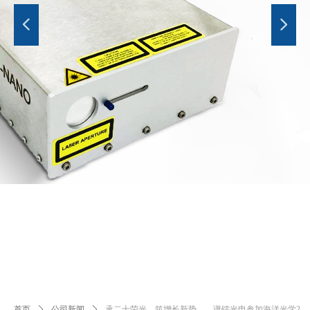
넳
넲
首页
ꄲ
公司新闻
ꄲ
承二十荣光，筑增长新势——谱镭光电参加海洋光学2