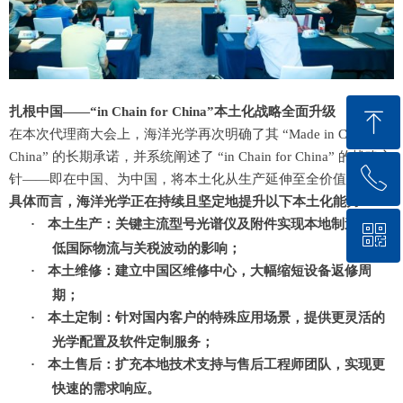
扎根中国——“in Chain for China”本土化战略全面升级
ꁸ
在本次代理商大会上，海洋光学再次明确了其 “Made in China for
China” 的长期承诺，并系统阐述了 “in Chain for China” 的战略方
ꂅ
回到顶部
针——即在中国、为中国，将本土化从生产延伸至全价值链。
具体而言，海洋光学正在持续且坚定地提升以下本土化能力：
·
本土生产：关键
主流型号
光谱仪及附件实现本地制造，降
ꀥ
0571-88077926
低国际物流与关税波动的影响；
·
本土维修：建立中国区维修中心，大幅缩短设备返修周
微信二维码
期；
·
本土定制：针对国内客户的特殊应用场景，提供更灵活的
光学配置及软件定制服务；
·
本土售后：扩充本地技术支持与售后工程师团队，实现更
快速的需求响应。