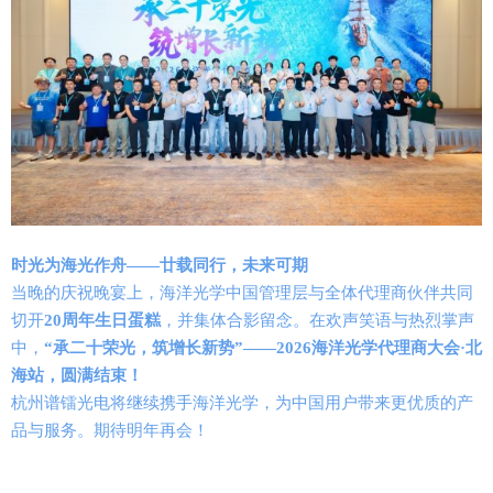
时光为海光作舟——
廿载同行，未来可期
当晚的庆祝晚宴上，海洋光学中国管理层与全体代理商伙伴共同
切开
20周年生日蛋糕
，并集体合影留念。在欢声笑语与热烈掌声
中，
“承二十荣光，筑增长新势”——2026海洋光学代理商大会·北
海站，圆满结束！
杭州谱镭光电将继续携手海洋光学，为中国用户带来更优质的产
品与服务。期待明年再会！